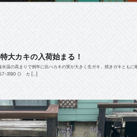
！特大カキの入荷始まる！
。海水温の高まりで例年に比べカキの実が大きく生ガキ、焼きガキともに
3190 ◎ カ […]