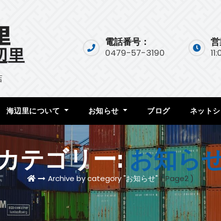
電話番号：
営
辺里
0479-57-3190
11
店
海辺里について
お知らせ
ブログ
ネットシ
カテゴリー:
お知ら
Archive by category "お知らせ"
( Page2 )