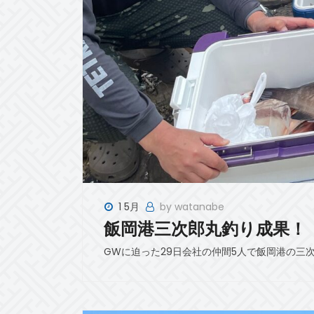
1 5月
by watanabe
飯岡港三次郎丸釣り成果！
GWに迫った29日会社の仲間5人で飯岡港の三