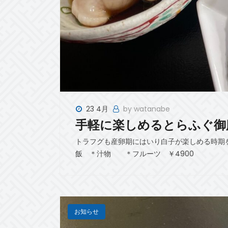
23 4月
by watanabe
手軽に楽しめるとらふぐ御
トラフグも産卵期にはいり白子が楽しめる時期
飯 ＊汁物 ＊フルーツ ￥4900
お知らせ