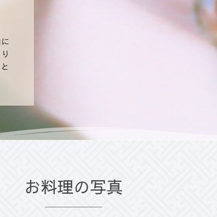
内に
より
こと
お料理の写真