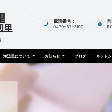
電話番号：
営
辺里
0479-57-3190
11
店
海辺里について
お知らせ
ブログ
ネットシ