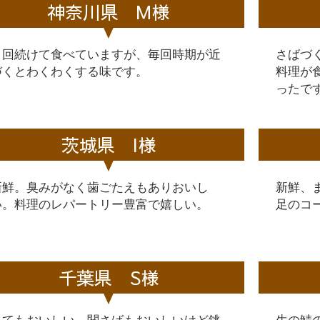
神奈川県 M様
８回続けて食べていますが、毎回時期が近
さばづ
づくとわくわくする味です。
料理が
ったで
茨城県 I様
新鮮。臭みがなく歯ごたえもありおいし
新鮮、
い。料理のレパートリー豊富で嬉しい。
足のコ
千葉県 S様
とてもおいしい。関さばもおいしいけど銚
生の鯖