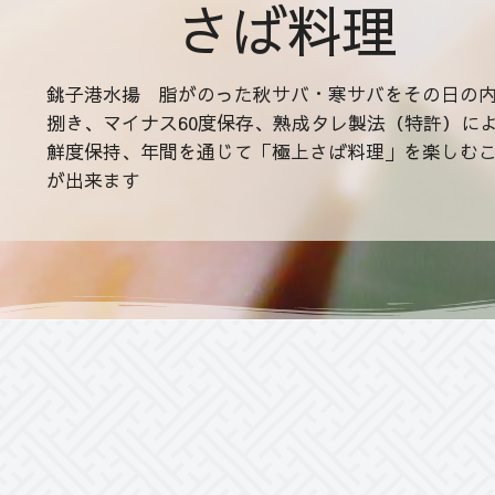
さば料理
銚子港水揚 脂がのった秋サバ・寒サバをその日の
捌き、マイナス60度保存、熟成タレ製法（特許）に
鮮度保持、年間を通じて「極上さば料理」を楽しむ
が出来ます