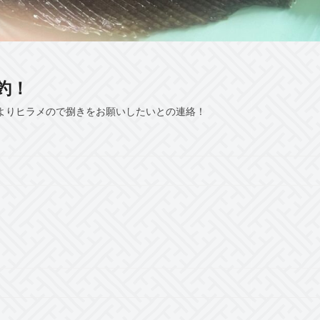
釣！
んよりヒラメので捌きをお願いしたいとの連絡！