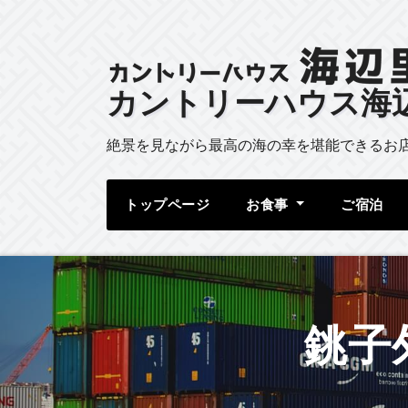
カントリーハウス海
絶景を見ながら最高の海の幸を堪能できるお
トップページ
お食事
ご宿泊
銚子