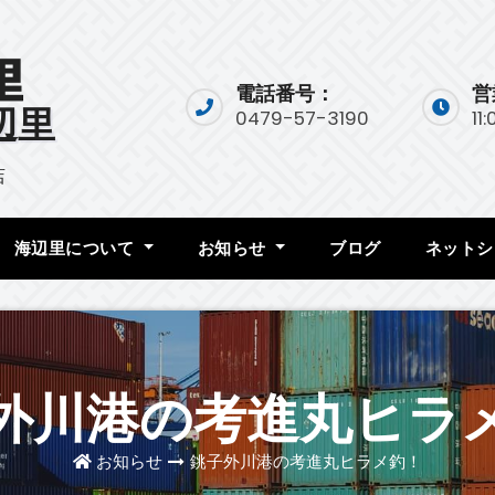
電話番号：
営
辺里
0479-57-3190
11
店
海辺里について
お知らせ
ブログ
ネットシ
外川港の考進丸ヒラ
お知らせ
銚子外川港の考進丸ヒラメ釣！