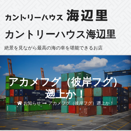
カントリーハウス海辺里
絶景を見ながら最高の海の幸を堪能できるお店
アカメフグ（彼岸フグ）
遡上か！
お知らせ
アカメフグ（彼岸フグ）遡上か！