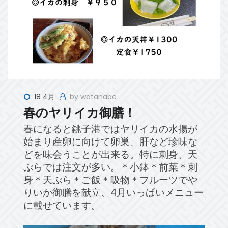
18 4月
by watanabe
春のヤリイカ御膳！
春になると銚子港ではヤリイカの水揚が
始まり産卵に向けて卵巣、肝など珍味な
どを味会うことが出来る。特に刺身、天
ぷらでは注文が多い。＊小鉢＊前菜＊刺
身＊天ぷら＊ご飯＊吸物＊フルーツでや
りいか御膳を献立、4月いっぱいメニュー
に載せています。