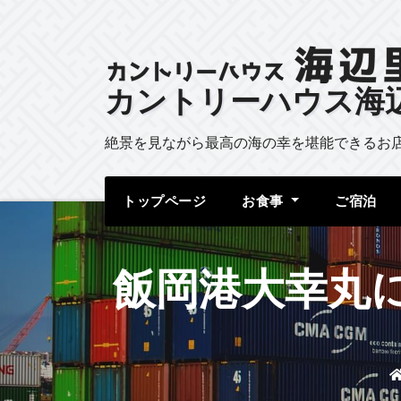
カントリーハウス海
絶景を見ながら最高の海の幸を堪能できるお
トップページ
お食事
ご宿泊
飯岡港大幸丸