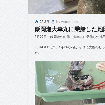
23 3月
by watanabe
飯岡港大幸丸に乗船した池
3月22日、飯岡港の釣船、大幸丸に乗船した池
1，84キロと2，4キロの2匹、それに大型の
た。