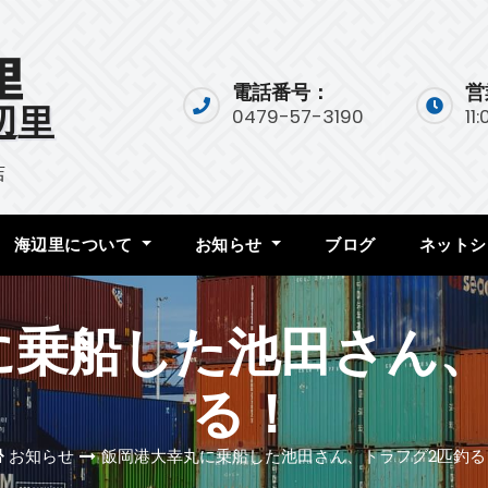
電話番号：
営
辺里
0479-57-3190
11
店
海辺里について
お知らせ
ブログ
ネットシ
に乗船した池田さん、
る！
お知らせ
飯岡港大幸丸に乗船した池田さん、トラフグ2匹釣る