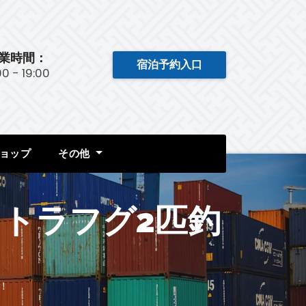
業時間：
宿泊予約入口
:00 - 19:00
ョップ
その他
トラフグ2匹釣
！