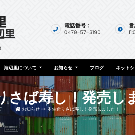
電話番号：
営
辺里
0479-57-3190
11
店
海辺里について
お知らせ
ブログ
ネットシ
りさば寿し！発売し
お知らせ
本生造りさば寿し！発売しました！