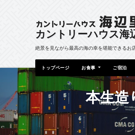
カントリーハウス海
絶景を見ながら最高の海の幸を堪能できるお
トップページ
お食事
ご宿泊
本生造